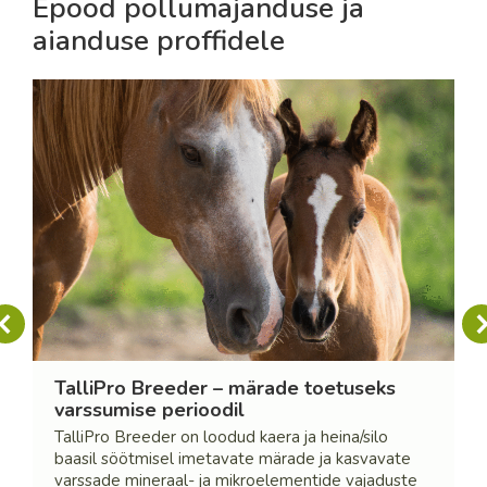
Epood põllumajanduse ja
aianduse proffidele
TalliPro Breeder – märade toetuseks
varssumise perioodil
TalliPro Breeder on loodud kaera ja heina/silo
baasil söötmisel imetavate märade ja kasvavate
varssade mineraal- ja mikroelementide vajaduste