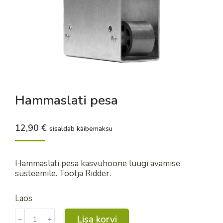
Hammaslati pesa
12,90
€
sisaldab käibemaksu
Hammaslati pesa kasvuhoone luugi avamise
süsteemile. Tootja Ridder.
Laos
Hammaslati
Lisa korvi
﹣
﹢
pesa