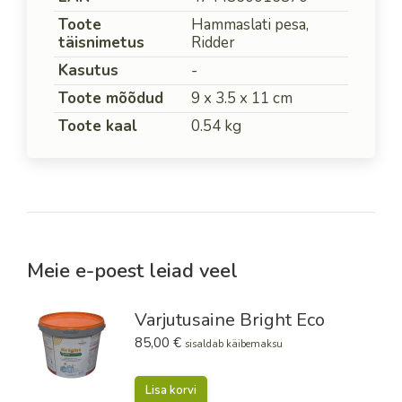
Toote
Hammaslati pesa,
täisnimetus
Ridder
Kasutus
-
Toote mõõdud
9 x 3.5 x 11 cm
Toote kaal
0.54 kg
Meie e-poest leiad veel
Varjutusaine Bright Eco
85,00
€
sisaldab käibemaksu
Lisa korvi