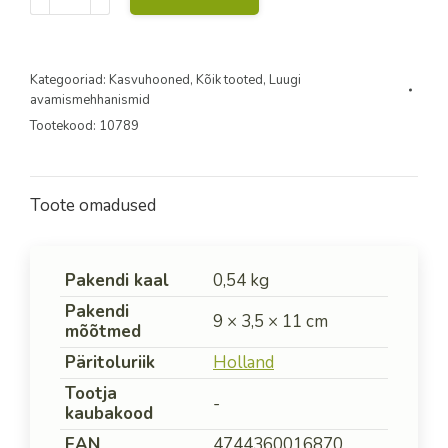
kogus
Kategooriad:
Kasvuhooned
,
Kõik tooted
,
Luugi
avamismehhanismid
Tootekood:
10789
Toote omadused
Pakendi kaal
0,54 kg
Pakendi
9 × 3,5 × 11 cm
mõõtmed
Päritoluriik
Holland
Tootja
-
kaubakood
EAN
4744360016870