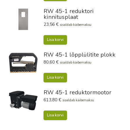
RW 45-1 reduktori
kinnitusplaat
23,56
€
sisaldab käibemaksu
Lisa korvi
RW 45-1 lõpplülitite plokk
80,60
€
sisaldab käibemaksu
Lisa korvi
RW 45-1 reduktormootor
613,80
€
sisaldab käibemaksu
Lisa korvi