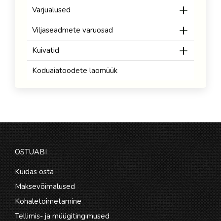
Varjualused
Viljaseadmete varuosad
Kuivatid
Koduaiatoodete laomüük
OSTUABI
Kuidas osta
Maksevõimalused
Kohaletoimetamine
Tellimis- ja müügitingimused