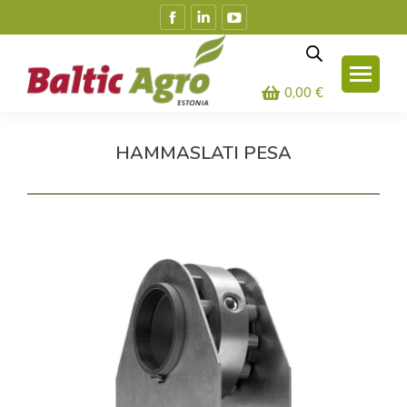
Facebook
Linkedin
YouTube
leht
leht
leht
avaneb
avaneb
avaneb
uues
uues
uues
0,00
€
aknas
aknas
aknas
HAMMASLATI PESA
Olete siin: