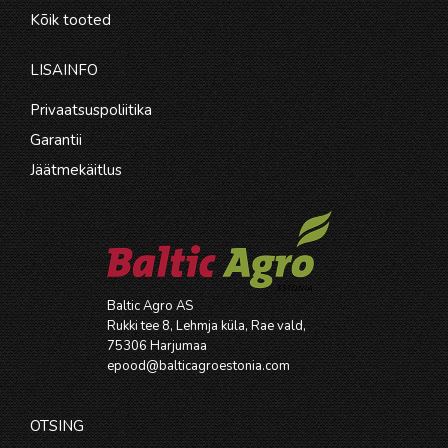
Kõik tooted
LISAINFO
Privaatsuspoliitika
Garantii
Jäätmekäitlus
Baltic Agro AS
Rukki tee 8, Lehmja küla, Rae vald,
75306 Harjumaa
epood@balticagroestonia.com
OTSING