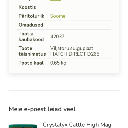
Koostis
Päritoluriik
Soome
Omadused
Tootja
42037
kaubakood
Toote
Viljatoru sulguplaat
täisnimetus
HATCH DIRECT D265
Toote kaal
0.65 kg
Meie e-poest leiad veel
Crystalyx Cattle High Mag