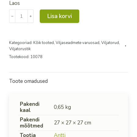
Laos
Sulgurplaat
Lisa korvi
﹣
﹢
D265
kogus
Kategooriad:
Kõik tooted
,
Viljaseadmete varuosad
,
Viljatorud
,
Viljatorustik
Tootekood:
10078
Toote omadused
Pakendi
0,65 kg
kaal
Pakendi
27 × 27 × 27 cm
mõõtmed
Tootja
Antti