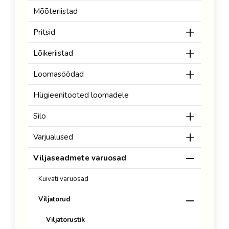
Mõõteriistad
Pritsid
Lõikeriistad
Loomasöödad
Hügieenitooted loomadele
Silo
Varjualused
Viljaseadmete varuosad
Kuivati varuosad
Viljatorud
Viljatorustik