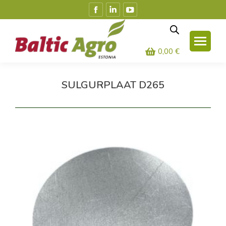
Facebook
Linkedin
YouTube
leht
leht
leht
avaneb
avaneb
avaneb
uues
uues
uues
0,00
€
aknas
aknas
aknas
SULGURPLAAT D265
Olete siin: