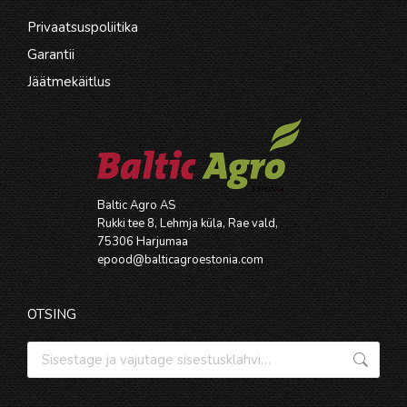
Privaatsuspoliitika
Garantii
Jäätmekäitlus
Baltic Agro AS
Rukki tee 8, Lehmja küla, Rae vald,
75306 Harjumaa
epood@balticagroestonia.com
OTSING
Otsi: