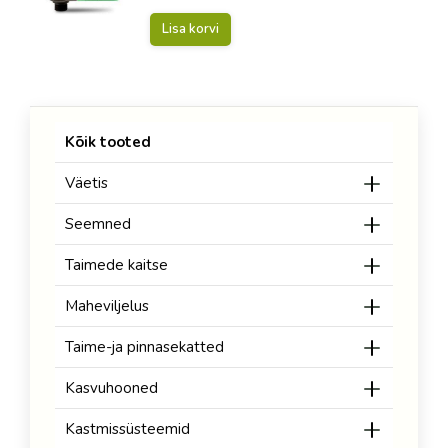
Lisa korvi
Kõik tooted
Väetis
Seemned
Taimede kaitse
Maheviljelus
Taime-ja pinnasekatted
Kasvuhooned
Kastmissüsteemid