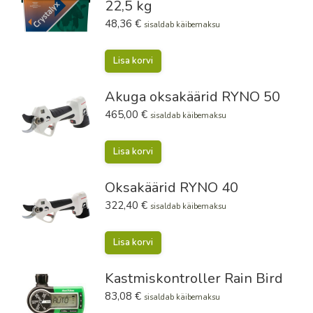
22,5 kg
48,36
€
sisaldab käibemaksu
Lisa korvi
Akuga oksakäärid RYNO 50
465,00
€
sisaldab käibemaksu
Lisa korvi
Oksakäärid RYNO 40
322,40
€
sisaldab käibemaksu
Lisa korvi
Kastmiskontroller Rain Bird
83,08
€
sisaldab käibemaksu