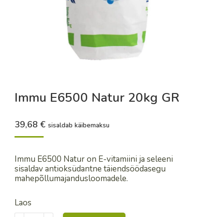
Immu E6500 Natur 20kg GR
39,68
€
sisaldab käibemaksu
Immu E6500 Natur on E-vitamiini ja seleeni
sisaldav antioksüdantne täiendsöödasegu
mahepõllumajandusloomadele.
Laos
Immu