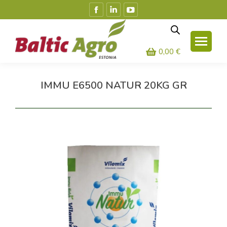
Facebook
Linkedin
YouTube
leht
leht
leht
avaneb
avaneb
avaneb
uues
uues
uues
0,00
€
aknas
aknas
aknas
IMMU E6500 NATUR 20KG GR
Olete siin: