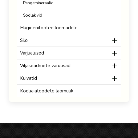
Pangemineraalid
Soolakivid
Hügieenitooted loomadele
Silo
Varjualused
Viljaseadmete varuosad
Kuivatid
Koduaiatoodete laomüük