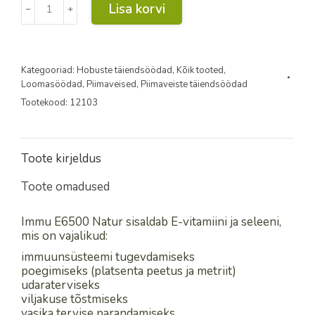
Lisa korvi
﹣
﹢
E6500
Natur
20kg
GR
kogus
Kategooriad:
Hobuste täiendsöödad
,
Kõik tooted
,
Loomasöödad
,
Piimaveised
,
Piimaveiste täiendsöödad
Tootekood:
12103
Toote kirjeldus
Toote omadused
Immu E6500 Natur sisaldab E-vitamiini ja seleeni,
mis on vajalikud:
immuunsüsteemi tugevdamiseks
poegimiseks (platsenta peetus ja metriit)
udaraterviseks
viljakuse tõstmiseks
vasika tervise parandamiseks