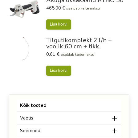
Akuga oksakäärid RYNO 50
465,00
€
sisaldab käibemaksu
Lisa korvi
Tilgutikomplekt 2 l/h +
voolik 60 cm + tikk.
0,61
€
sisaldab käibemaksu
Lisa korvi
Kõik tooted
Väetis
Seemned