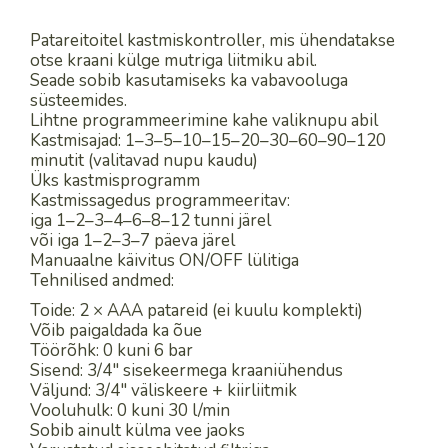
Patareitoitel kastmiskontroller, mis ühendatakse
otse kraani külge mutriga liitmiku abil.
Seade sobib kasutamiseks ka vabavooluga
süsteemides.
Lihtne programmeerimine kahe valiknupu abil
Kastmisajad: 1–3–5–10–15–20–30–60–90–120
minutit (valitavad nupu kaudu)
Üks kastmisprogramm
Kastmissagedus programmeeritav:
iga 1–2–3–4–6–8–12 tunni järel
või iga 1–2–3–7 päeva järel
Manuaalne käivitus ON/OFF lülitiga
Tehnilised andmed:
Toide: 2 × AAA patareid (ei kuulu komplekti)
Võib paigaldada ka õue
Töörõhk: 0 kuni 6 bar
Sisend: 3/4″ sisekeermega kraaniühendus
Väljund: 3/4″ väliskeere + kiirliitmik
Vooluhulk: 0 kuni 30 l/min
Sobib ainult külma vee jaoks