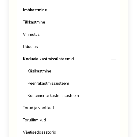
Imbkastmine
Tilkkastmine
Vihmutus
Udustus
Koduaia kastmissüsteemid
Käsikastmine
Peenrakastmissüsteem
Konteinerite kastmissüsteem
Torud ja voolikud
Toruliitmikud
Väetisedosaatorid