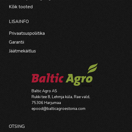
Kõik tooted
LISAINFO
Privaatsuspoliitika
Garantii
Jäätmekäitlus
Baltic Agro AS
Rukki tee 8, Lehmja küla, Rae vald,
75306 Harjumaa
epood@balticagroestonia.com
OTSING