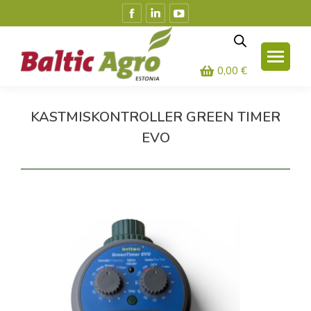
Facebook
Linkedin
YouTube
leht
leht
leht
avaneb
avaneb
avaneb
uues
uues
uues
0,00
€
aknas
aknas
aknas
KASTMISKONTROLLER GREEN TIMER
EVO
Olete siin: