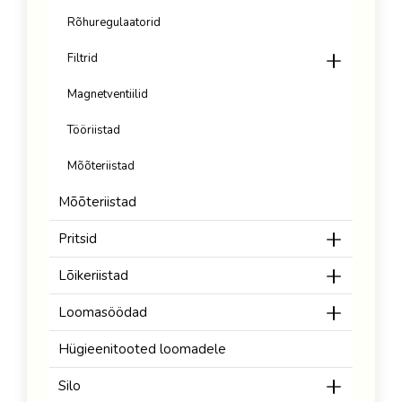
Rõhuregulaatorid
Filtrid
Magnetventiilid
Tööriistad
Mõõteriistad
Mõõteriistad
Pritsid
Lõikeriistad
Loomasöödad
Hügieenitooted loomadele
Silo