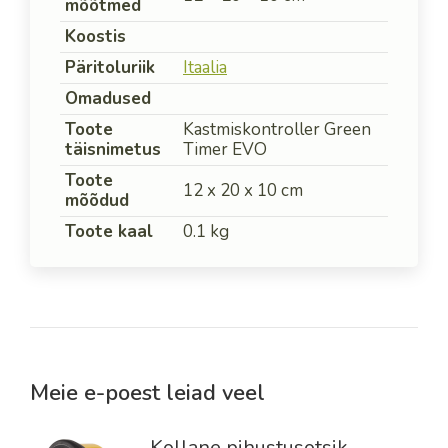
mõõtmed
Koostis
Päritoluriik
Itaalia
Omadused
Toote
Kastmiskontroller Green
täisnimetus
Timer EVO
Toote
12 x 20 x 10 cm
mõõdud
Toote kaal
0.1 kg
Meie e-poest leiad veel
Kollane pihustusotsik