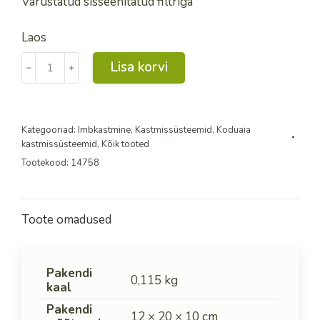
Varustatud sisseehitatud filtriga
Laos
Kastmiskontroller
Lisa korvi
﹣
﹢
Green
Timer
EVO
kogus
Kategooriad:
Imbkastmine
,
Kastmissüsteemid
,
Koduaia
kastmissüsteemid
,
Kõik tooted
Tootekood:
14758
Toote omadused
Pakendi
0,115 kg
kaal
Pakendi
12 × 20 × 10 cm