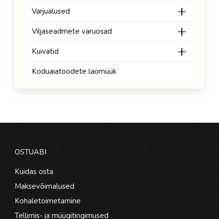
Varjualused
Viljaseadmete varuosad
Kuivatid
Koduaiatoodete laomüük
OSTUABI
Kuidas osta
Maksevõimalused
Kohaletoimetamine
Tellimis- ja müügitingimused