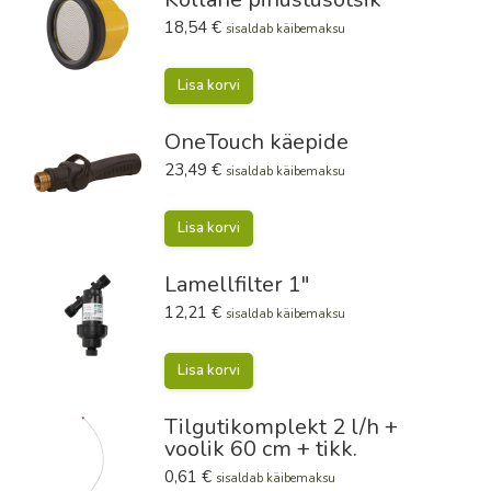
18,54
€
sisaldab käibemaksu
Lisa korvi
OneTouch käepide
23,49
€
sisaldab käibemaksu
Lisa korvi
Lamellfilter 1"
12,21
€
sisaldab käibemaksu
Lisa korvi
Tilgutikomplekt 2 l/h +
voolik 60 cm + tikk.
0,61
€
sisaldab käibemaksu