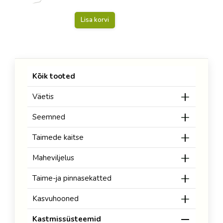
Lisa korvi
Kõik tooted
Väetis
Seemned
Taimede kaitse
Maheviljelus
Taime-ja pinnasekatted
Kasvuhooned
Kastmissüsteemid