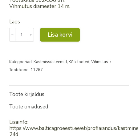
Tootlikkus 362-396 l/h.
Vihmutus diameeter 14 m.
Laos
Meganet
Lisa korvi
﹣
﹢
24D
350
kogus
Kategooriad:
Kastmissüsteemid
,
Kõik tooted
,
Vihmutus
Tootekood:
11267
Toote kirjeldus
Toote omadused
Lisainfo:
https://www.balticagroeesti.ee/et/profiaiandus/kastmi
24d