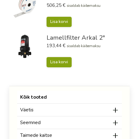
506,25
€
sisaldab käibemaksu
Lisa korvi
Lamellfilter Arkal 2"
193,44
€
sisaldab käibemaksu
Lisa korvi
Kõik tooted
Väetis
Seemned
Taimede kaitse