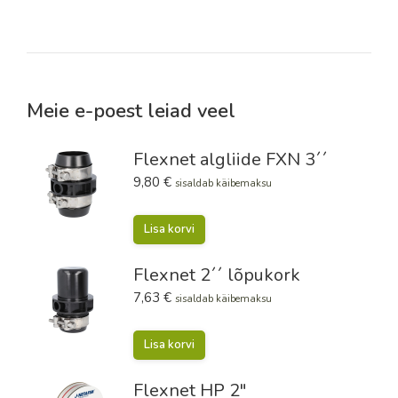
Meie e-poest leiad veel
Flexnet algliide FXN 3´´
9,80
€
sisaldab käibemaksu
Lisa korvi
Flexnet 2´´ lõpukork
7,63
€
sisaldab käibemaksu
Lisa korvi
Flexnet HP 2"