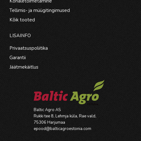
Kohaletoimetamine
Tellimis- ja müügitingimused
Kõik tooted
LISAINFO
Privaatsuspoliitika
Garantii
Jäätmekäitlus
Baltic Agro AS
Rukki tee 8, Lehmja küla, Rae vald,
75306 Harjumaa
epood@balticagroestonia.com