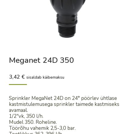
Meganet 24D 350
3,42
€
sisaldab käibemaksu
Sprinkler MegaNet 24D on 24° pöörlev ühtlase
kastmistulemusega sprinkler taimede kastmiseks
avamaal.
1/2″vk, 350 l/h.
Mudel 350. Roheline.
Töörõhu vahemik 2,5-3,0 bar.