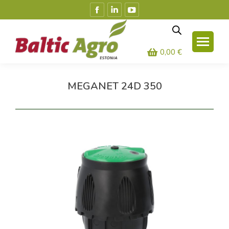
Facebook
Linkedin
YouTube
leht
leht
leht
avaneb
avaneb
avaneb
uues
uues
uues
0,00
€
aknas
aknas
aknas
MEGANET 24D 350
Olete siin: