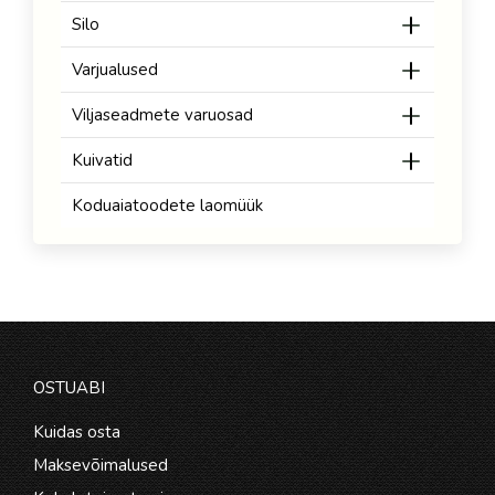
Silo
Varjualused
Viljaseadmete varuosad
Kuivatid
Koduaiatoodete laomüük
OSTUABI
Kuidas osta
Maksevõimalused