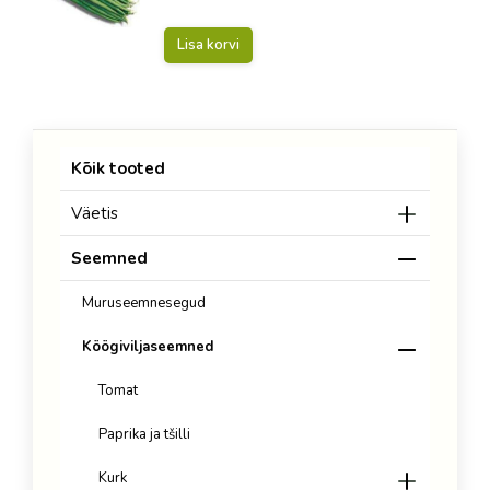
Lisa korvi
Kõik tooted
Väetis
Seemned
Muruseemnesegud
Köögiviljaseemned
Tomat
Paprika ja tšilli
Kurk