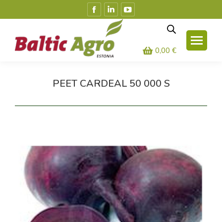
Facebook
Linkedin
YouTube
leht
leht
leht
avaneb
avaneb
avaneb
uues
uues
uues
0,00
€
aknas
aknas
aknas
PEET CARDEAL 50 000 S
Olete siin: