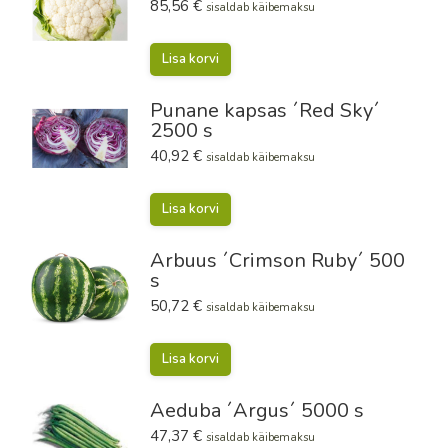
85,56
€
sisaldab käibemaksu
Lisa korvi
Punane kapsas ´Red Sky´
2500 s
40,92
€
sisaldab käibemaksu
Lisa korvi
Arbuus ´Crimson Ruby´ 500
s
50,72
€
sisaldab käibemaksu
Lisa korvi
Aeduba ´Argus´ 5000 s
47,37
€
sisaldab käibemaksu