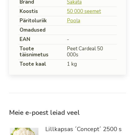
Bränd
Sakata
Koostis
50 000 seemet
Päritoluriik
Poola
Omadused
EAN
-
Toote
Peet Cardeal 50
täisnimetus
000s
Toote kaal
1 kg
Meie e-poest leiad veel
Lillkapsas ´Concept´ 2500 s