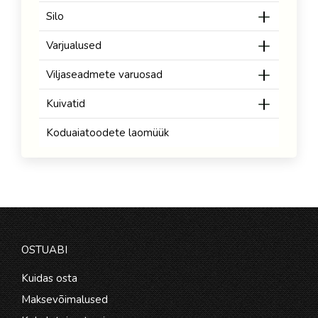
Silo
Varjualused
Viljaseadmete varuosad
Kuivatid
Koduaiatoodete laomüük
OSTUABI
Kuidas osta
Maksevõimalused