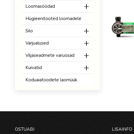
Loomasöödad
Hügieenitooted loomadele
Silo
Varjualused
Viljaseadmete varuosad
Kuivatid
Koduaiatoodete laomüük
OSTUABI
LISAINFO