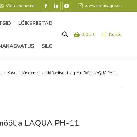
Võta ühendust!
www.balticagro.ee
Facebook
Linkedin
YouTube
leht
leht
leht
TSID
LÕIKERIISTAD
avaneb
avaneb
avaneb
0,00
€
Konto
uues
uues
uues
aknas
aknas
aknas
MAKASVATUS
SILO
 siin:
u
Kastmissüsteemid
Mõõteriistad
pH mõõtja LAQUA PH-11
mõõtja LAQUA PH-11