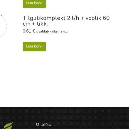
Lisa korvi
Tilgutikomplekt 2 l/h + voolik 60
cm + tikk.
0,61
€
sisaldab käibemaksu
Lisa korvi
OTSING