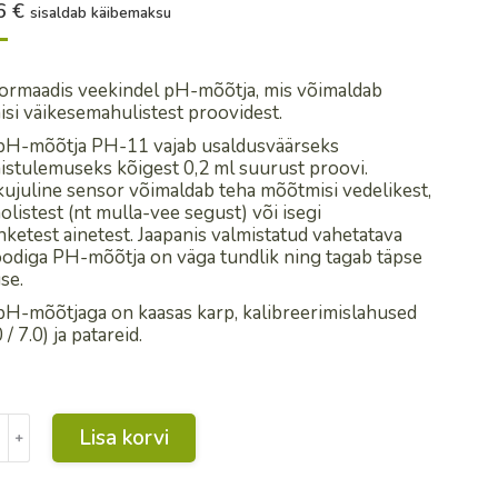
16
€
sisaldab käibemaksu
ormaadis veekindel pH-mõõtja, mis võimaldab
si väikesemahulistest proovidest.
pH-mõõtja PH-11 vajab usaldusväärseks
stulemuseks kõigest 0,2 ml suurust proovi.
kujuline sensor võimaldab teha mõõtmisi vedelikest,
olistest (nt mulla-vee segust) või isegi
ketest ainetest. Jaapanis valmistatud vahetatava
oodiga PH-mõõtja on väga tundlik ning tagab täpse
se.
pH-mõõtjaga on kaasas karp, kalibreerimislahused
 / 7.0) ja patareid.
Lisa korvi
﹢
A