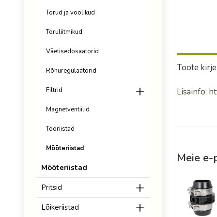
Torud ja voolikud
Toruliitmikud
Väetisedosaatorid
Toote kirj
Rõhuregulaatorid
Filtrid
Lisainfo: 
Magnetventiilid
Tööriistad
Mõõteriistad
Meie e-p
Mõõteriistad
Pritsid
Lõikeriistad