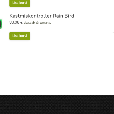
Lisa korvi
Kastmiskontroller Rain Bird
83,08
€
sisaldab käibemaksu
Lisa korvi