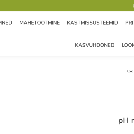
MNED
MAHETOOTMINE
KASTMISSÜSTEEMID
PRI
KASVUHOONED
LOO
Olete
Kod
pH 