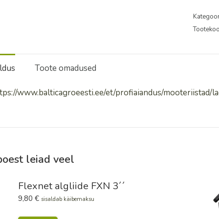
11
kogus
Kategoor
Tooteko
eldus
Toote omadused
https://www.balticagroeesti.ee/et/profiaiandus/mooteriistad/
oest leiad veel
Flexnet algliide FXN 3´´
9,80
€
sisaldab käibemaksu