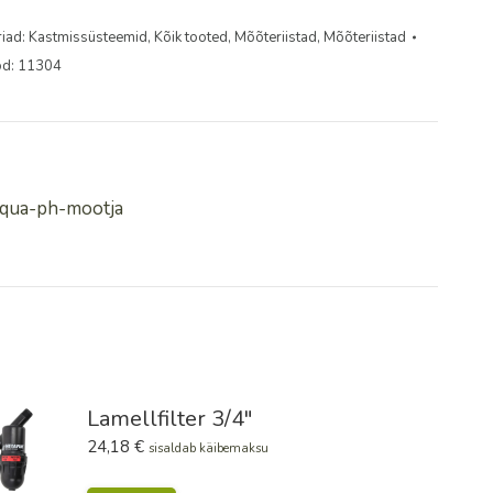
iad:
Kastmissüsteemid
,
Kõik tooted
,
Mõõteriistad
,
Mõõteriistad
od:
11304
laqua-ph-mootja
Lamellfilter 3/4"
24,18
€
sisaldab käibemaksu