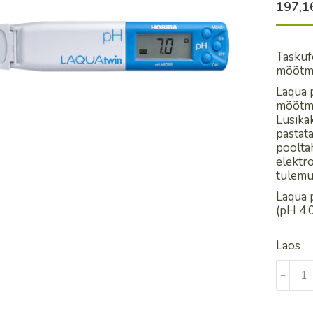
197,
Taskuf
mõõtmi
Laqua 
mõõtmi
Lusika
pastata
pooltah
elektr
tulemu
Laqua 
(pH 4.0
Laos
pH
﹣
mõõtja
LAQU
PH-