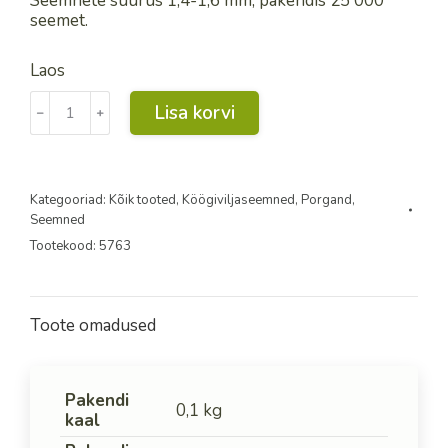
Seemnete suurus 1,4-1,6 mm, pakendis 25 000
seemet.
Laos
Puhtimata
Lisa korvi
﹣
﹢
porgand
´Jerada
´
25
000
Kategooriad:
Kõik tooted
,
Köögiviljaseemned
,
Porgand
,
s
Seemned
kogus
Tootekood:
5763
Toote omadused
Pakendi
0,1 kg
kaal