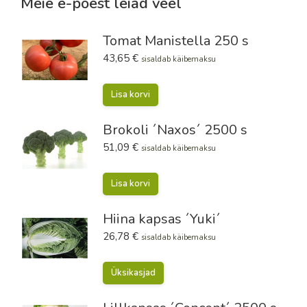
Meie e-poest leiad veel
Tomat Manistella 250 s
43,65
€
sisaldab käibemaksu
Lisa korvi
Brokoli ´Naxos´ 2500 s
51,09
€
sisaldab käibemaksu
Lisa korvi
Hiina kapsas ´Yuki´
26,78
€
sisaldab käibemaksu
Üksikasjad