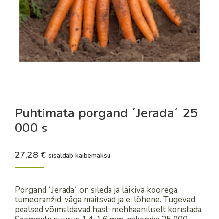
Puhtimata porgand ´Jerada´ 25
000 s
27,28
€
sisaldab käibemaksu
Porgand ´Jerada´ on sileda ja läikiva koorega,
tumeoranžid, väga maitsvad ja ei lõhene. Tugevad
pealsed võimaldavad hästi mehhaaniliselt koristada.