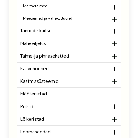
Maitsetaimed
Meetaimed ja vahekultuurid
Taimede kaitse
Maheviljelus
Taime-ja pinnasekatted
Kasvuhooned
Kastmissüsteemid
Mõõteriistad
Pritsid
Lõikeriistad
Loomasöödad