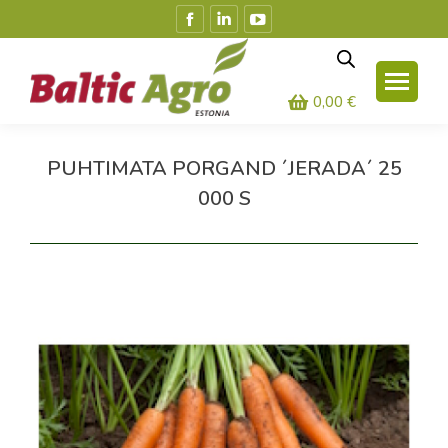
Facebook
Linkedin
YouTube
leht
leht
leht
avaneb
avaneb
avaneb
uues
uues
uues
0,00
€
aknas
aknas
aknas
PUHTIMATA PORGAND ´JERADA´ 25
000 S
Olete siin: