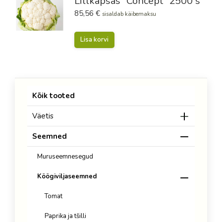
Lillkapsas ´Concept´ 2500 s
85,56
€
sisaldab käibemaksu
Lisa korvi
Kõik tooted
Väetis
Seemned
Muruseemnesegud
Köögiviljaseemned
Tomat
Paprika ja tšilli