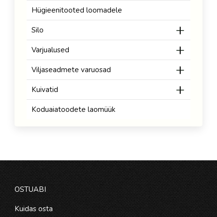
Hügieenitooted loomadele
Silo
Varjualused
Viljaseadmete varuosad
Kuivatid
Koduaiatoodete laomüük
OSTUABI
Kuidas osta