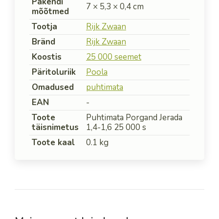
Pakendi
7 × 5,3 × 0,4 cm
mõõtmed
Tootja
Rijk Zwaan
Bränd
Rijk Zwaan
Koostis
25 000 seemet
Päritoluriik
Poola
Omadused
puhtimata
EAN
-
Toote
Puhtimata Porgand Jerada
täisnimetus
1,4-1,6 25 000 s
Toote kaal
0.1 kg