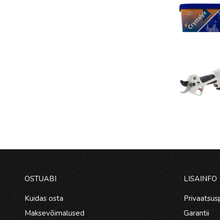
OSTUABI
LISAINFO
Kuidas osta
Privaatsusp
Maksevõimalused
Garantii