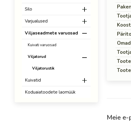
Pake
Silo
Tootj
Varjualused
Koost
Viljaseadmete varuosad
Pärito
Omad
Kuivati varuosad
Tootj
Viljatorud
Toote
Viljatorustik
Toote
Kuivatid
Koduaiatoodete laomüük
Meie e-p