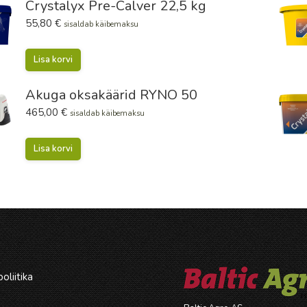
Crystalyx Pre-Calver 22,5 kg
55,80
€
sisaldab käibemaksu
Lisa korvi
Akuga oksakäärid RYNO 50
465,00
€
sisaldab käibemaksu
Lisa korvi
oliitika