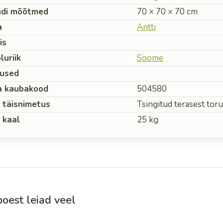
ndi mõõtmed
70 × 70 × 70 cm
a
Antti
is
luriik
Soome
used
a kaubakood
504580
 täisnimetus
Tsingitud terasest to
 kaal
25 kg
oest leiad veel