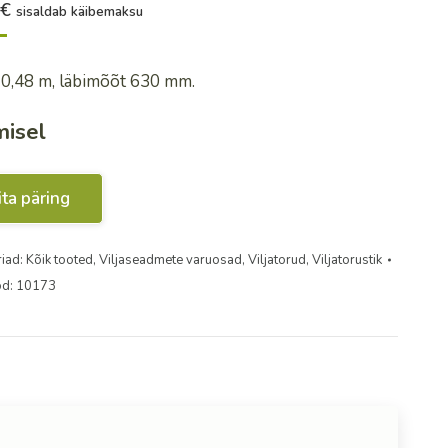
6
€
sisaldab käibemaksu
 0,48 m, läbimõõt 630 mm.
misel
ita päring
iad:
Kõik tooted
,
Viljaseadmete varuosad
,
Viljatorud
,
Viljatorustik
od:
10173