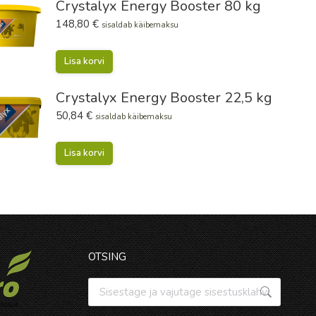
Crystalyx Energy Booster 80 kg
148,80
€
sisaldab käibemaksu
Lisa korvi
Crystalyx Energy Booster 22,5 kg
50,84
€
sisaldab käibemaksu
Lisa korvi
OTSING
Otsi: