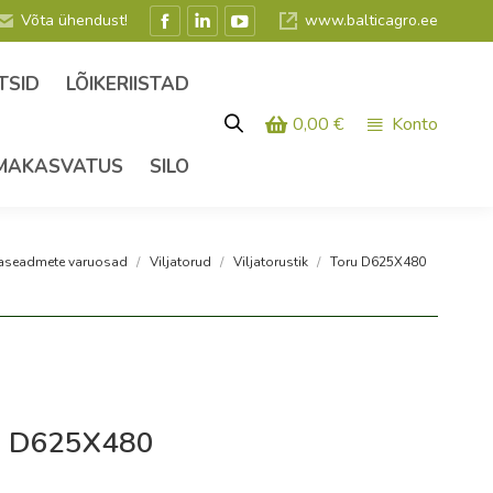
Võta ühendust!
www.balticagro.ee
Facebook
Linkedin
YouTube
leht
leht
leht
TSID
LÕIKERIISTAD
avaneb
avaneb
avaneb
0,00
€
Konto
uues
uues
uues
aknas
aknas
aknas
MAKASVATUS
SILO
jaseadmete varuosad
Viljatorud
Viljatorustik
Toru D625X480
u D625X480