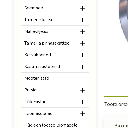
Seemned
Taimede kaitse
Maheviljelus
Taime-ja pinnasekatted
Kasvuhooned
Kastmissüsteemid
Mõõteriistad
Pritsid
Lõikeriistad
Toote oma
Loomasöödad
Hügieenitooted loomadele
Paken