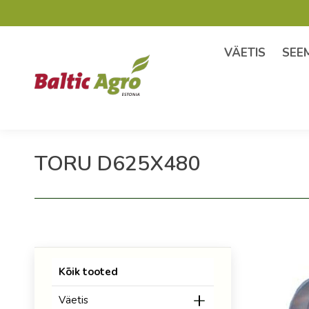
VÄETIS
SEE
TORU D625X480
Kõik tooted
Väetis