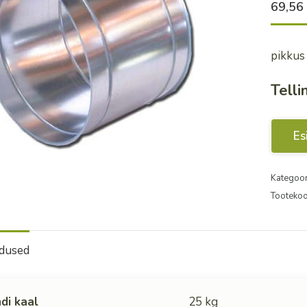
69,5
pikkus
Telli
Es
Kategoor
Tooteko
dused
di kaal
25 kg