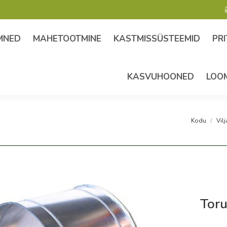
MNED
MAHETOOTMINE
KASTMISSÜSTEEMID
PRI
KASVUHOONED
LOO
Olete siin:
Kodu
Vil
Tor