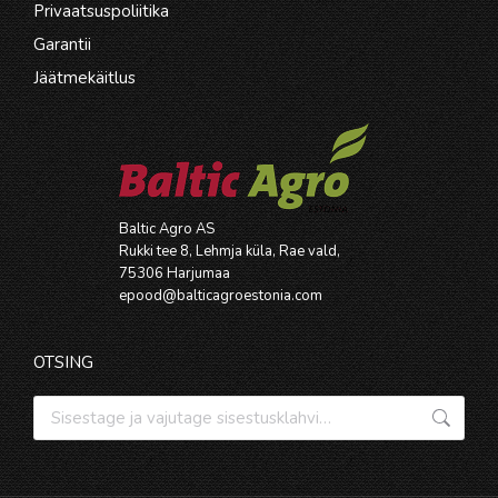
Privaatsuspoliitika
Garantii
Jäätmekäitlus
Baltic Agro AS
Rukki tee 8, Lehmja küla, Rae vald,
75306 Harjumaa
epood@balticagroestonia.com
OTSING
Otsi: