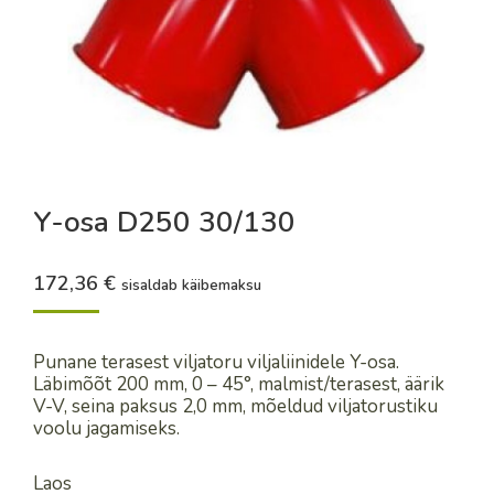
Y-osa D250 30/130
172,36
€
sisaldab käibemaksu
Punane terasest viljatoru viljaliinidele Y-osa.
Läbimõõt 200 mm, 0 – 45°, malmist/terasest, äärik
V-V, seina paksus 2,0 mm, mõeldud viljatorustiku
voolu jagamiseks.
Laos