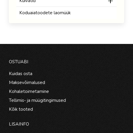
Kuivatid
Koduaiatoodete laomüük
OSTUABI
Kuidas osta
Maksevõimalused
Kohaletoimetamine
Tellimis- ja müügitingimused
Kõik tooted
LISAINFO