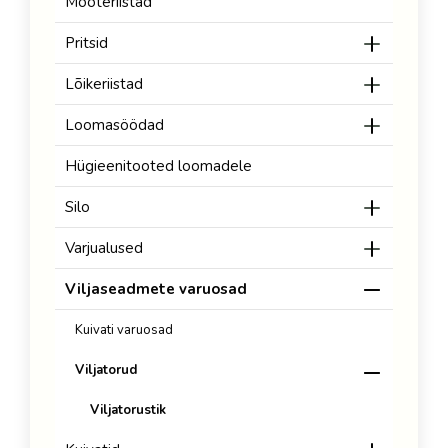
Mõõteriistad
Pritsid
Lõikeriistad
Loomasöödad
Hügieenitooted loomadele
Silo
Varjualused
Viljaseadmete varuosad
Kuivati varuosad
Viljatorud
Viljatorustik