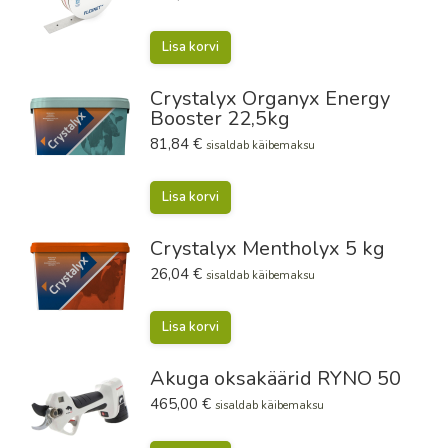
Lisa korvi
Crystalyx Organyx Energy
Booster 22,5kg
81,84
€
sisaldab käibemaksu
Lisa korvi
Crystalyx Mentholyx 5 kg
26,04
€
sisaldab käibemaksu
Lisa korvi
Akuga oksakäärid RYNO 50
465,00
€
sisaldab käibemaksu