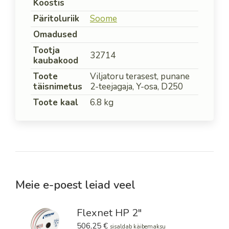
Koostis
Päritoluriik
Soome
Omadused
Tootja
32714
kaubakood
Toote
Viljatoru terasest, punane
täisnimetus
2-teejagaja, Y-osa, D250
Toote kaal
6.8 kg
Meie e-poest leiad veel
Flexnet HP 2"
506,25
€
sisaldab käibemaksu