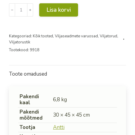
Y-
Lisa korvi
﹣
﹢
osa
D250
30/130
kogus
Kategooriad:
Kõik tooted
,
Viljaseadmete varuosad
,
Viljatorud
,
Viljatorustik
Tootekood:
9918
Toote omadused
Pakendi
6,8 kg
kaal
Pakendi
30 × 45 × 45 cm
mõõtmed
Tootja
Antti