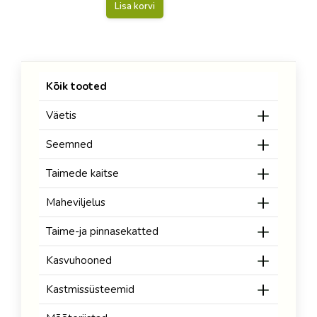
Lisa korvi
Kõik tooted
Väetis
Seemned
Taimede kaitse
Maheviljelus
Taime-ja pinnasekatted
Kasvuhooned
Kastmissüsteemid