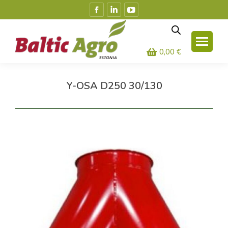
Facebook
Linkedin
YouTube
leht
leht
leht
avaneb
avaneb
avaneb
uues
uues
uues
0,00
€
aknas
aknas
aknas
Y-OSA D250 30/130
Olete siin: